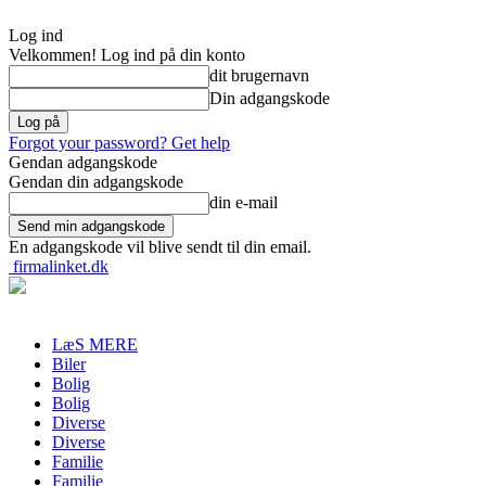
Log ind
Velkommen! Log ind på din konto
dit brugernavn
Din adgangskode
Forgot your password? Get help
Gendan adgangskode
Gendan din adgangskode
din e-mail
En adgangskode vil blive sendt til din email.
firmalinket.dk
LæS MERE
Biler
Bolig
Bolig
Diverse
Diverse
Familie
Familie