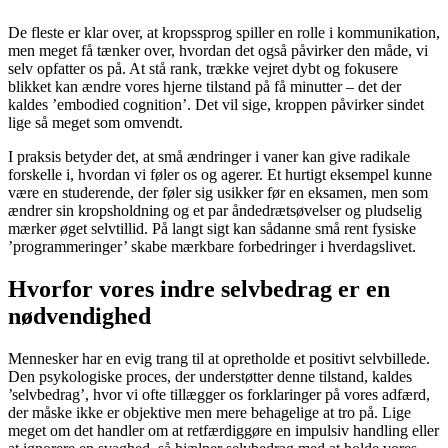
De fleste er klar over, at kropssprog spiller en rolle i kommunikation,
men meget få tænker over, hvordan det også påvirker den måde, vi
selv opfatter os på. At stå rank, trække vejret dybt og fokusere
blikket kan ændre vores hjerne tilstand på få minutter – det der
kaldes ’embodied cognition’. Det vil sige, kroppen påvirker sindet
lige så meget som omvendt.
I praksis betyder det, at små ændringer i vaner kan give radikale
forskelle i, hvordan vi føler os og agerer. Et hurtigt eksempel kunne
være en studerende, der føler sig usikker før en eksamen, men som
ændrer sin kropsholdning og et par åndedrætsøvelser og pludselig
mærker øget selvtillid. På langt sigt kan sådanne små rent fysiske
’programmeringer’ skabe mærkbare forbedringer i hverdagslivet.
Hvorfor vores indre selvbedrag er en
nødvendighed
Mennesker har en evig trang til at opretholde et positivt selvbillede.
Den psykologiske proces, der understøtter denne tilstand, kaldes
’selvbedrag’, hvor vi ofte tillægger os forklaringer på vores adfærd,
der måske ikke er objektive men mere behagelige at tro på. Lige
meget om det handler om at retfærdiggøre en impulsiv handling eller