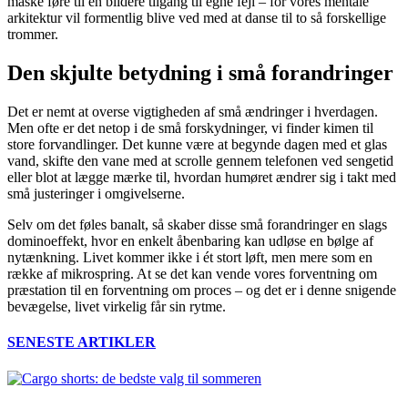
måske føre til en blidere tilgang til egne fejl – for vores mentale
arkitektur vil formentlig blive ved med at danse til to så forskellige
trommer.
Den skjulte betydning i små forandringer
Det er nemt at overse vigtigheden af små ændringer i hverdagen.
Men ofte er det netop i de små forskydninger, vi finder kimen til
store forvandlinger. Det kunne være at begynde dagen med et glas
vand, skifte den vane med at scrolle gennem telefonen ved sengetid
eller blot at lægge mærke til, hvordan humøret ændrer sig i takt med
små justeringer i omgivelserne.
Selv om det føles banalt, så skaber disse små forandringer en slags
dominoeffekt, hvor en enkelt åbenbaring kan udløse en bølge af
nytænkning. Livet kommer ikke i ét stort løft, men mere som en
række af mikrospring. At se det kan vende vores forventning om
præstation til en forventning om proces – og det er i denne snigende
bevægelse, livet virkelig får sin rytme.
SENESTE ARTIKLER