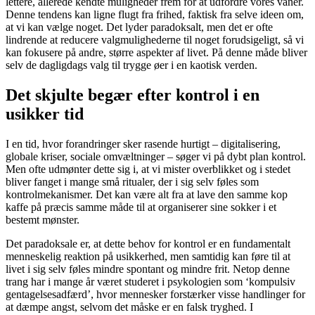
lettere, allerede kendte muligheder frem for at udfordre vores vaner.
Denne tendens kan ligne flugt fra frihed, faktisk fra selve ideen om,
at vi kan vælge noget. Det lyder paradoksalt, men det er ofte
lindrende at reducere valgmulighederne til noget forudsigeligt, så vi
kan fokusere på andre, større aspekter af livet. På denne måde bliver
selv de dagligdags valg til trygge øer i en kaotisk verden.
Det skjulte begær efter kontrol i en
usikker tid
I en tid, hvor forandringer sker rasende hurtigt – digitalisering,
globale kriser, sociale omvæltninger – søger vi på dybt plan kontrol.
Men ofte udmønter dette sig i, at vi mister overblikket og i stedet
bliver fanget i mange små ritualer, der i sig selv føles som
kontrolmekanismer. Det kan være alt fra at lave den samme kop
kaffe på præcis samme måde til at organiserer sine sokker i et
bestemt mønster.
Det paradoksale er, at dette behov for kontrol er en fundamentalt
menneskelig reaktion på usikkerhed, men samtidig kan føre til at
livet i sig selv føles mindre spontant og mindre frit. Netop denne
trang har i mange år været studeret i psykologien som ‘kompulsiv
gentagelsesadfærd’, hvor mennesker forstærker visse handlinger for
at dæmpe angst, selvom det måske er en falsk tryghed. I