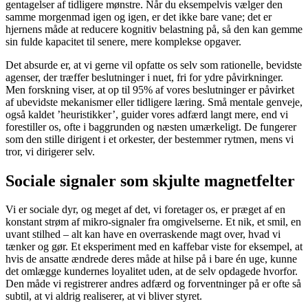
gentagelser af tidligere mønstre. Når du eksempelvis vælger den
samme morgenmad igen og igen, er det ikke bare vane; det er
hjernens måde at reducere kognitiv belastning på, så den kan gemme
sin fulde kapacitet til senere, mere komplekse opgaver.
Det absurde er, at vi gerne vil opfatte os selv som rationelle, bevidste
agenser, der træffer beslutninger i nuet, fri for ydre påvirkninger.
Men forskning viser, at op til 95% af vores beslutninger er påvirket
af ubevidste mekanismer eller tidligere læring. Små mentale genveje,
også kaldet ’heuristikker’, guider vores adfærd langt mere, end vi
forestiller os, ofte i baggrunden og næsten umærkeligt. De fungerer
som den stille dirigent i et orkester, der bestemmer rytmen, mens vi
tror, vi dirigerer selv.
Sociale signaler som skjulte magnetfelter
Vi er sociale dyr, og meget af det, vi foretager os, er præget af en
konstant strøm af mikro-signaler fra omgivelserne. Et nik, et smil, en
uvant stilhed – alt kan have en overraskende magt over, hvad vi
tænker og gør. Et eksperiment med en kaffebar viste for eksempel, at
hvis de ansatte ændrede deres måde at hilse på i bare én uge, kunne
det omlægge kundernes loyalitet uden, at de selv opdagede hvorfor.
Den måde vi registrerer andres adfærd og forventninger på er ofte så
subtil, at vi aldrig realiserer, at vi bliver styret.