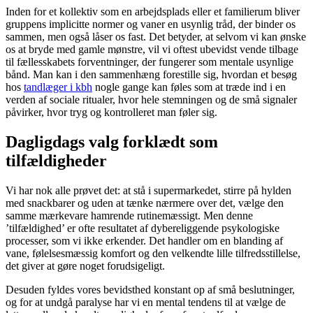
Inden for et kollektiv som en arbejdsplads eller et familierum bliver
gruppens implicitte normer og vaner en usynlig tråd, der binder os
sammen, men også låser os fast. Det betyder, at selvom vi kan ønske
os at bryde med gamle mønstre, vil vi oftest ubevidst vende tilbage
til fællesskabets forventninger, der fungerer som mentale usynlige
bånd. Man kan i den sammenhæng forestille sig, hvordan et besøg
hos
tandlæger i kbh
nogle gange kan føles som at træde ind i en
verden af sociale ritualer, hvor hele stemningen og de små signaler
påvirker, hvor tryg og kontrolleret man føler sig.
Dagligdags valg forklædt som
tilfældigheder
Vi har nok alle prøvet det: at stå i supermarkedet, stirre på hylden
med snackbarer og uden at tænke nærmere over det, vælge den
samme mærkevare hamrende rutinemæssigt. Men denne
’tilfældighed’ er ofte resultatet af dybereliggende psykologiske
processer, som vi ikke erkender. Det handler om en blanding af
vane, følelsesmæssig komfort og den velkendte lille tilfredsstillelse,
det giver at gøre noget forudsigeligt.
Desuden fyldes vores bevidsthed konstant op af små beslutninger,
og for at undgå paralyse har vi en mental tendens til at vælge de