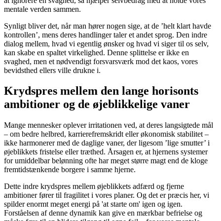
at ignorere en svaghed, så hjælper selvbedrag med at holde vores
mentale verden sammen.
Synligt bliver det, når man hører nogen sige, at de ’helt klart havde
kontrollen’, mens deres handlinger taler et andet sprog. Den indre
dialog mellem, hvad vi egentlig ønsker og hvad vi siger til os selv,
kan skabe en spaltet virkelighed. Denne splittelse er ikke en
svaghed, men et nødvendigt forsvarsværk mod det kaos, vores
bevidsthed ellers ville drukne i.
Krydspres mellem den lange horisonts
ambitioner og de øjeblikkelige vaner
Mange mennesker oplever irritationen ved, at deres langsigtede mål
– om bedre helbred, karrierefremskridt eller økonomisk stabilitet –
ikke harmonerer med de daglige vaner, der ligesom ’lige smutter’ i
øjeblikkets fristelse eller træthed. Årsagen er, at hjernens systemer
for umiddelbar belønning ofte har meget større magt end de kloge
fremtidstænkende borgere i samme hjerne.
Dette indre krydspres mellem øjeblikkets adfærd og fjerne
ambitioner fører til fragilitet i vores planer. Og det er præcis her, vi
spilder enormt meget energi på 'at starte om' igen og igen.
Forståelsen af denne dynamik kan give en mærkbar befrielse og