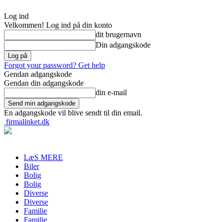
Log ind
Velkommen! Log ind på din konto
dit brugernavn
Din adgangskode
Forgot your password? Get help
Gendan adgangskode
Gendan din adgangskode
din e-mail
En adgangskode vil blive sendt til din email.
firmalinket.dk
LæS MERE
Biler
Bolig
Bolig
Diverse
Diverse
Familie
Familie