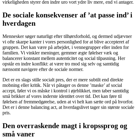
virkeligheden styrer den indre uro vort ydre liv mere, end vi antager.
De sociale konsekvenser af ’at passe ind’ i
hverdagen
Mennesker søger naturligt efter tilhørsforhold, og dermed udjævner
vi ofte skarpe kanter i vores personlighed for at blive accepteret af
gruppen. Det kan være på arbejdet, i vennegrupper eller inden for
familien. Vi vinkler meninger, gemmer ægte følelser væk og
balancerer konstant mellem autenticitet og social tilpasning. Her
opstår en indre konflikt: at være tro mod sig selv og samtidig
nænsomt navigere efter de sociale normer.
Det er en slags stille socialt pres, der er mere subtilt end direkte
mobning eller kritik. Når vi påtager os denne ’maske’ af social
accept, føler vi os måske i kontrol i øjeblikket, men taber samtidig
små brikker af vores inderste identitet over tid. Det kan føre til
følelsen af fremmedgørelse, uden at vi helt kan sætte ord på hvorfor.
Det er i denne balancing act, at hverdagslivet tager sin største sociale
pris.
Den overraskende magt i kropssprog og
små vaner