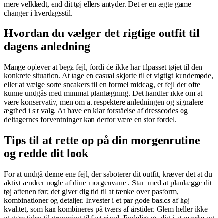
mere velklædt, end dit tøj ellers antyder. Det er en ægte game
changer i hverdagsstil.
Hvordan du vælger det rigtige outfit til
dagens anledning
Mange oplever at begå fejl, fordi de ikke har tilpasset tøjet til den
konkrete situation. At tage en casual skjorte til et vigtigt kundemøde,
eller at vælge sorte sneakers til en formel middag, er fejl der ofte
kunne undgås med minimal planlægning. Det handler ikke om at
være konservativ, men om at respektere anledningen og signalere
ægthed i sit valg. At have en klar forståelse af dresscodes og
deltagernes forventninger kan derfor være en stor fordel.
Tips til at rette op på din morgenrutine
og redde dit look
For at undgå denne ene fejl, der saboterer dit outfit, kræver det at du
aktivt ændrer nogle af dine morgenvaner. Start med at planlægge dit
tøj aftenen før; det giver dig tid til at tænke over pasform,
kombinationer og detaljer. Invester i et par gode basics af høj
kvalitet, som kan kombineres på tværs af årstider. Glem heller ikke
at gøre tiden til grooming til fast ritual. Endelig: øv dig i at mærke og