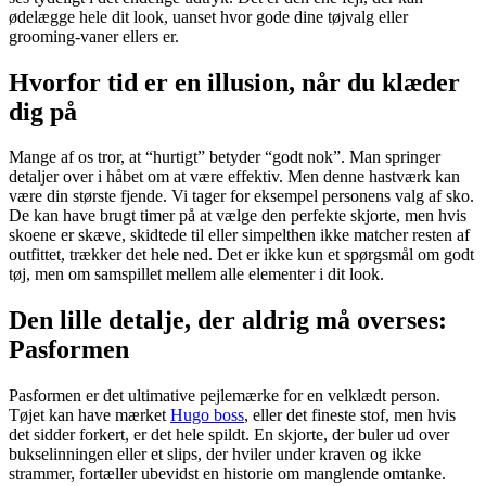
ødelægge hele dit look, uanset hvor gode dine tøjvalg eller
grooming-vaner ellers er.
Hvorfor tid er en illusion, når du klæder
dig på
Mange af os tror, at “hurtigt” betyder “godt nok”. Man springer
detaljer over i håbet om at være effektiv. Men denne hastværk kan
være din største fjende. Vi tager for eksempel personens valg af sko.
De kan have brugt timer på at vælge den perfekte skjorte, men hvis
skoene er skæve, skidtede til eller simpelthen ikke matcher resten af
outfittet, trækker det hele ned. Det er ikke kun et spørgsmål om godt
tøj, men om samspillet mellem alle elementer i dit look.
Den lille detalje, der aldrig må overses:
Pasformen
Pasformen er det ultimative pejlemærke for en velklædt person.
Tøjet kan have mærket
Hugo boss
, eller det fineste stof, men hvis
det sidder forkert, er det hele spildt. En skjorte, der buler ud over
bukselinningen eller et slips, der hviler under kraven og ikke
strammer, fortæller ubevidst en historie om manglende omtanke.