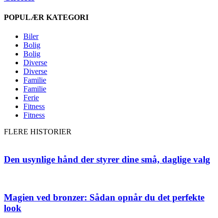
POPULÆR KATEGORI
Biler
Bolig
Bolig
Diverse
Diverse
Familie
Familie
Ferie
Fitness
Fitness
FLERE HISTORIER
Den usynlige hånd der styrer dine små, daglige valg
Magien ved bronzer: Sådan opnår du det perfekte
look