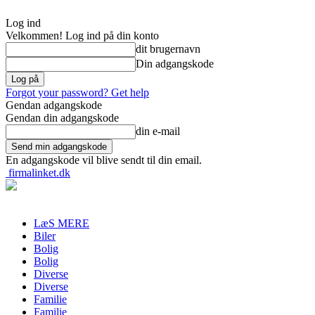
Log ind
Velkommen! Log ind på din konto
dit brugernavn
Din adgangskode
Forgot your password? Get help
Gendan adgangskode
Gendan din adgangskode
din e-mail
En adgangskode vil blive sendt til din email.
firmalinket.dk
LæS MERE
Biler
Bolig
Bolig
Diverse
Diverse
Familie
Familie