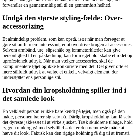
forvandler en gennemsnitlig stil til en gennemført helhed.
Undgå den største styling-fælde: Over-
accessorizing
Et almindeligt problem, som kan opstå, især når man forsøger at
gøre sit outfit mere interessant, er at overdrive brugen af accessories.
Selvom armbånd, ure, slipsenåle og lommetørklæder kan give
personlighed til en påklædning, kan for meget blot skabe et rodet og
uprofesionelt udtryk. Når man vælger accessories, skal de
komplimentere tøjet og ikke konkurrere med det. Det giver ofte et
mere stilfuldt udtryk at vælge et enkelt, velvalgt element, der
understøtter ens personlige stil.
Hvordan din kropsholdning spiller ind i
det samlede look
En velklædt person er ikke bare kendt på tøjet, men også på den
måde, personen bærer sig selv på. Dårlig kropsholdning kan få selv
det dyreste jakkesæt til at virke sjusket. Træk skuldrene tilbage, hold
ryggen rank og gå med selvtillid – det er den nemmeste måde at
hæve dit look. Faktisk kan den rigtige holdning få dig til at fremstå