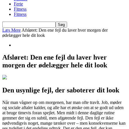
Ferie
Fitness
Fitness
Læs Mere
Afsløret: Den ene fejl du laver hver morgen der
ødelægger hele dit look
Afsløret: Den ene fejl du laver hver
morgen der ødelægger hele dit look
Den usynlige fejl, der saboterer dit look
Når man vågner op om morgenen, har man ofte travlt. Job, møder
og sociale aftaler kalder, og alle har et ønske om at se godt ud uden
at bruge timevis foran spejlet. Men midt i denne daglige rutine
gemmer der sig en subtil, men afgørende fejl. Den fejl er ikke
nødvendigvis noget, mange tænker over – men konsekvenserne kan
ses tydeligt i det endelige udtryk. Det er den ene fejl, der kan