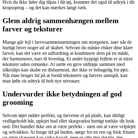
Hvis du ikke føler dig tilpas i dit tøj, kommer det også til udtryk i dit
kropssprog – og det kan mærkes langt væk.
Glem aldrig sammenhængen mellem
farver og teksturer
Mange går fejl i farvesammensætningen om morgenen, især når de
hurtigt hiver noget ud af skabet. Selvom du måske elsker dine klare
farver, kan det være en udfordring at kombinere dem på en måde,
der harmonerer, især til hverdag. Et andet hyppigt fejltrin er at mixe
teksturer uden omtanke. At sætte en grov uldtrøje sammen med
silkeslips kan skabe en disharmoni, der ikke er behagelig for øjet.
Når man bruger tid på at forstå teksturers og farvers samspil, kan
man løfte sit udtryk til helt nye niveauer.
Undervurder ikke betydningen af god
grooming
Selvom tøjet sidder perfekt, og farverne er på plads, kan dårligt
vedligeholdt hår, uplejet hud eller skægvækst hurtigt trække dit look
ned. Det handler ikke om at være perfekt – men om at være velplejet
og selvsikker. At bruge tid på huden, sørge for en ren og frisk frisure
og pleje skægget kan virke banalt, men er ofte den detalje, der