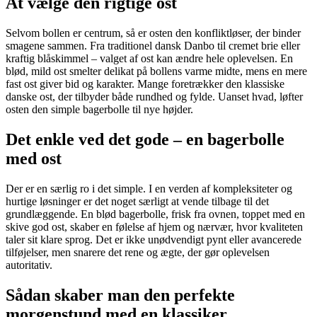
At vælge den rigtige ost
Selvom bollen er centrum, så er osten den konfliktløser, der binder
smagene sammen. Fra traditionel dansk Danbo til cremet brie eller
kraftig blåskimmel – valget af ost kan ændre hele oplevelsen. En
blød, mild ost smelter delikat på bollens varme midte, mens en mere
fast ost giver bid og karakter. Mange foretrækker den klassiske
danske ost, der tilbyder både rundhed og fylde. Uanset hvad, løfter
osten den simple bagerbolle til nye højder.
Det enkle ved det gode – en bagerbolle
med ost
Der er en særlig ro i det simple. I en verden af kompleksiteter og
hurtige løsninger er det noget særligt at vende tilbage til det
grundlæggende. En blød bagerbolle, frisk fra ovnen, toppet med en
skive god ost, skaber en følelse af hjem og nærvær, hvor kvaliteten
taler sit klare sprog. Det er ikke unødvendigt pynt eller avancerede
tilføjelser, men snarere det rene og ægte, der gør oplevelsen
autoritativ.
Sådan skaber man den perfekte
morgenstund med en klassiker