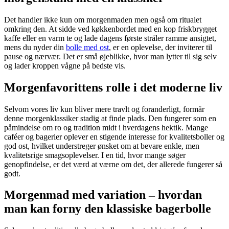
Det handler ikke kun om morgenmaden men også om ritualet
omkring den. At sidde ved køkkenbordet med en kop friskbrygget
kaffe eller en varm te og lade dagens første stråler ramme ansigtet,
mens du nyder din
bolle med ost
, er en oplevelse, der inviterer til
pause og nærvær. Det er små øjeblikke, hvor man lytter til sig selv
og lader kroppen vågne på bedste vis.
Morgenfavorittens rolle i det moderne liv
Selvom vores liv kun bliver mere travlt og foranderligt, formår
denne morgenklassiker stadig at finde plads. Den fungerer som en
påmindelse om ro og tradition midt i hverdagens hektik. Mange
caféer og bagerier oplever en stigende interesse for kvalitetsboller og
god ost, hvilket understreger ønsket om at bevare enkle, men
kvalitetsrige smagsoplevelser. I en tid, hvor mange søger
genopfindelse, er det værd at værne om det, der allerede fungerer så
godt.
Morgenmad med variation – hvordan
man kan forny den klassiske bagerbolle