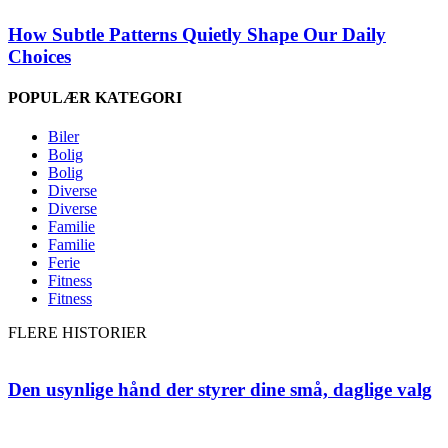
How Subtle Patterns Quietly Shape Our Daily
Choices
POPULÆR KATEGORI
Biler
Bolig
Bolig
Diverse
Diverse
Familie
Familie
Ferie
Fitness
Fitness
FLERE HISTORIER
Den usynlige hånd der styrer dine små, daglige valg