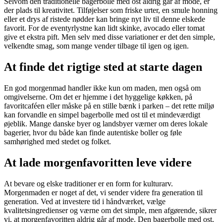
Selvom den traditionelle bagerbolle med ost aldrig går af mode, er
der plads til kreativitet. Tilføjelser som friske urter, en smule honning
eller et drys af ristede nødder kan bringe nyt liv til denne elskede
favorit. For de eventyrlystne kan lidt skinke, avocado eller tomat
give et ekstra pift. Men selv med disse variationer er det den simple,
velkendte smag, som mange vender tilbage til igen og igen.
At finde det rigtige sted at starte dagen
En god morgenmad handler ikke kun om maden, men også om
omgivelserne. Om det er hjemme i det hyggelige køkken, på
favoritcaféen eller måske på en stille bænk i parken – det rette miljø
kan forvandle en simpel bagerbolle med ost til et mindeværdigt
øjeblik. Mange danske byer og landsbyer værner om deres lokale
bagerier, hvor du både kan finde autentiske boller og føle
samhørighed med stedet og folket.
At lade morgenfavoritten leve videre
At bevare og elske traditioner er en form for kulturarv.
Morgenmaden er noget af det, vi sender videre fra generation til
generation. Ved at investere tid i håndværket, vælge
kvalitetsingredienser og værne om det simple, men afgørende, sikrer
vi, at morgenfavoritten aldrig går af mode. Den bagerbolle med ost,