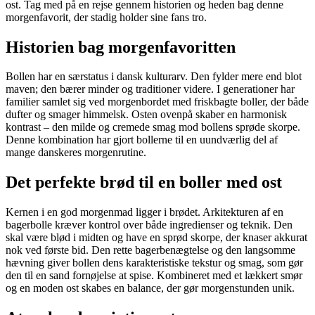
ost. Tag med på en rejse gennem historien og heden bag denne
morgenfavorit, der stadig holder sine fans tro.
Historien bag morgenfavoritten
Bollen har en særstatus i dansk kulturarv. Den fylder mere end blot
maven; den bærer minder og traditioner videre. I generationer har
familier samlet sig ved morgenbordet med friskbagte boller, der både
dufter og smager himmelsk. Osten ovenpå skaber en harmonisk
kontrast – den milde og cremede smag mod bollens sprøde skorpe.
Denne kombination har gjort bollerne til en uundværlig del af
mange danskeres morgenrutine.
Det perfekte brød til en boller med ost
Kernen i en god morgenmad ligger i brødet. Arkitekturen af en
bagerbolle kræver kontrol over både ingredienser og teknik. Den
skal være blød i midten og have en sprød skorpe, der knaser akkurat
nok ved første bid. Den rette bagerbenægtelse og den langsomme
hævning giver bollen dens karakteristiske tekstur og smag, som gør
den til en sand fornøjelse at spise. Kombineret med et lækkert smør
og en moden ost skabes en balance, der gør morgenstunden unik.