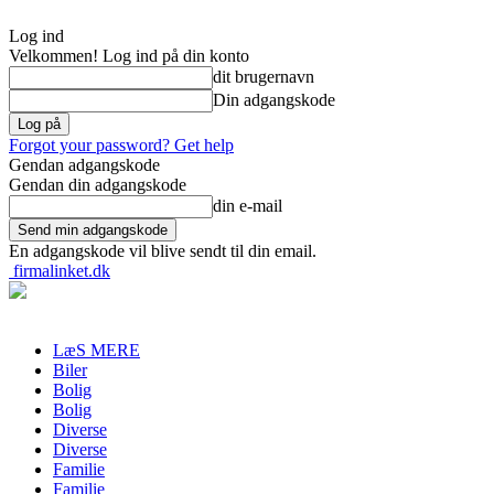
Log ind
Velkommen! Log ind på din konto
dit brugernavn
Din adgangskode
Forgot your password? Get help
Gendan adgangskode
Gendan din adgangskode
din e-mail
En adgangskode vil blive sendt til din email.
firmalinket.dk
LæS MERE
Biler
Bolig
Bolig
Diverse
Diverse
Familie
Familie