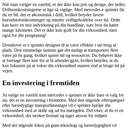
Når man vælger en varebil, er det ikke kun pris og design, der tæller.
Driftsomkostningerne er lige så vigtige. Med mercedes e sprinter får
du en bil, der er økonomisk i drift, hvilket betyder lavere
brændstofomkostninger og mindre vedligeholdelse over tid. Dette
kan have en stor indvirkning på din bundlinje, især hvis du kører
mange kilometer. Det er ikke kun godt for din virksomhed, men
også for din pengepung!
Derudover er e sprinter designet til at være effektiv i sin brug af
plads. Den rummelige lastrum gør det muligt at transportere flere
varer på én gang, hvilket sparer tid og ressourcer. Du behøver ikke
at foretage flere ture for at få arbejdet gjort, hvilket betyder, at du
kan fokusere på at vokse din virksomhed snarere end at bruge tid på
vejen.
En investering i fremtiden
At vælge en varebil som mercedes e sprinter er ikke bare et valg for
nu; det er en investering i fremtiden. Med den stigende efterspørgsel
efter bæredygtige transportløsninger vil e sprinter hjælpe din
virksomhed med at skille sig ud fra mængden. Det viser, at du er en
virksomhed, der tænker fremad og tager ansvar for miljøet.
Med det stigende fokus på grøn teknologi og bæredygtighed vil