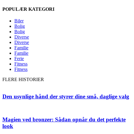
POPULÆR KATEGORI
Biler
Bolig
Bolig
Diverse
Diverse
Familie
Familie
Ferie
Fitness
Fitness
FLERE HISTORIER
Den usynlige hånd der styrer dine små, daglige valg
Magien ved bronzer: Sådan opnår du det perfekte
look