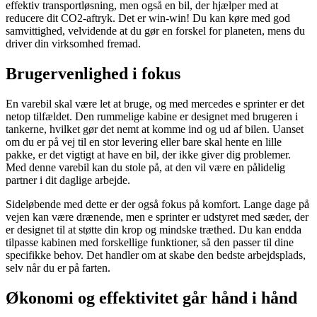
effektiv transportløsning, men også en bil, der hjælper med at
reducere dit CO2-aftryk. Det er win-win! Du kan køre med god
samvittighed, velvidende at du gør en forskel for planeten, mens du
driver din virksomhed fremad.
Brugervenlighed i fokus
En varebil skal være let at bruge, og med mercedes e sprinter er det
netop tilfældet. Den rummelige kabine er designet med brugeren i
tankerne, hvilket gør det nemt at komme ind og ud af bilen. Uanset
om du er på vej til en stor levering eller bare skal hente en lille
pakke, er det vigtigt at have en bil, der ikke giver dig problemer.
Med denne varebil kan du stole på, at den vil være en pålidelig
partner i dit daglige arbejde.
Sideløbende med dette er der også fokus på komfort. Lange dage på
vejen kan være drænende, men e sprinter er udstyret med sæder, der
er designet til at støtte din krop og mindske træthed. Du kan endda
tilpasse kabinen med forskellige funktioner, så den passer til dine
specifikke behov. Det handler om at skabe den bedste arbejdsplads,
selv når du er på farten.
Økonomi og effektivitet går hånd i hånd