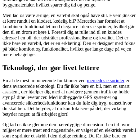
byggematerialer, hvilket sparer dig tid og penge.
Men lad os være ærlige; en varebil skal også have stil. Hvem ønsker
at køre rundt i en klodset, kedelig bil? Mercedes har formået at
kombinere funktionalitet med elegance i deres e sprinter, hvilket gør
den til en drøm at køre i. Forestil dig at rulle ind til en kundes
adresse i en bil, der udstråler professionalisme og kvalitet. Det er
ikke bare en varebil, det er en erklæring! Den er designet med fokus
på både komfort og funktionalitet, hvilket gør lange dage på vejen
mere behagelige.
Teknologi, der gør livet lettere
En af de mest imponerende funktioner ved
mercedes e sprinter
er
dens avancerede teknologi. Du får ikke bare en bil, men en smart
assistent, der hjælper dig med at navigere gennem trafik og holde
styr på dine leverancer. Med indbyggede GPS-systemer og
avancerede sikkerhedsfunktioner kan du føle dig tryg, uanset hvor
du skal hen. Det betyder, at du kan fokusere på det, der virkelig
betyder noget: at få arbejdet gjort!
Og lad os ikke glemme den bæredygtige dimension. I en tid hvor
miljøet er mere truet end nogensinde, er valget af en elektrisk varebil
som e sprinter et skridt i den rigtige retning. Du får ikke bare en