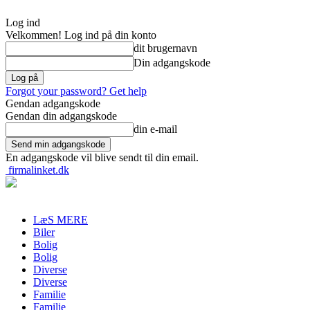
Log ind
Velkommen! Log ind på din konto
dit brugernavn
Din adgangskode
Forgot your password? Get help
Gendan adgangskode
Gendan din adgangskode
din e-mail
En adgangskode vil blive sendt til din email.
firmalinket.dk
LæS MERE
Biler
Bolig
Bolig
Diverse
Diverse
Familie
Familie