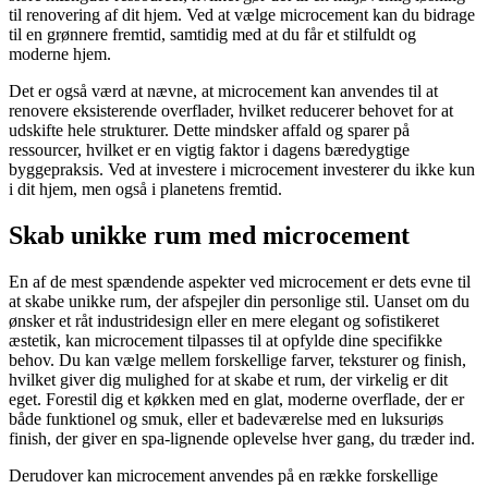
til renovering af dit hjem. Ved at vælge microcement kan du bidrage
til en grønnere fremtid, samtidig med at du får et stilfuldt og
moderne hjem.
Det er også værd at nævne, at microcement kan anvendes til at
renovere eksisterende overflader, hvilket reducerer behovet for at
udskifte hele strukturer. Dette mindsker affald og sparer på
ressourcer, hvilket er en vigtig faktor i dagens bæredygtige
byggepraksis. Ved at investere i microcement investerer du ikke kun
i dit hjem, men også i planetens fremtid.
Skab unikke rum med microcement
En af de mest spændende aspekter ved microcement er dets evne til
at skabe unikke rum, der afspejler din personlige stil. Uanset om du
ønsker et råt industridesign eller en mere elegant og sofistikeret
æstetik, kan microcement tilpasses til at opfylde dine specifikke
behov. Du kan vælge mellem forskellige farver, teksturer og finish,
hvilket giver dig mulighed for at skabe et rum, der virkelig er dit
eget. Forestil dig et køkken med en glat, moderne overflade, der er
både funktionel og smuk, eller et badeværelse med en luksuriøs
finish, der giver en spa-lignende oplevelse hver gang, du træder ind.
Derudover kan microcement anvendes på en række forskellige