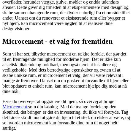
overflader, herunder vægge, gulve, møbler og endda udendørs
arealer. Dette giver dig friheden til at eksperimentere med design og
skabe sammenhængende rum, der flyder naturligt fra et område til et
andet. Uanset om du renoverer et eksisterende rum eller bygger et
nyt hjem, kan microcement være nøglen til at realisere dine
designvisioner.
Microcement - et valg for fremtiden
Som vi har set, tilbyder microcement en række fordele, der gør det
til en fremragende mulighed for moderne hjem. Det er ikke kun
æstetisk tiltalende og holdbart, men også nemt at installere og
vedligeholde. Med dets bæredygtige egenskaber og evnen til at
skabe unikke rum, er microcement et valg, der vil være relevant i
mange år fremover. Uanset om du ønsker at forvandle dit hjem eller
blot opdatere et enkelt rum, kan microcement hjælpe dig med at nå
dine mål.
Hvis du overvejer at opgradere dit hjem, så overvej at bruge
Microcement
som din løsning. Med de mange fordele og den
skønhed, det bringer, er det en investering, du ikke vil fortryde. Tag
det første skridt mod at gøre dit hjem til et sted, du elsker at være, og
se hvordan microcement kan forvandle dine rum til noget helt
særligt.