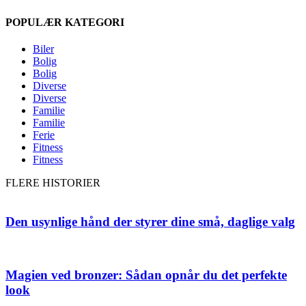
POPULÆR KATEGORI
Biler
Bolig
Bolig
Diverse
Diverse
Familie
Familie
Ferie
Fitness
Fitness
FLERE HISTORIER
Den usynlige hånd der styrer dine små, daglige valg
Magien ved bronzer: Sådan opnår du det perfekte
look