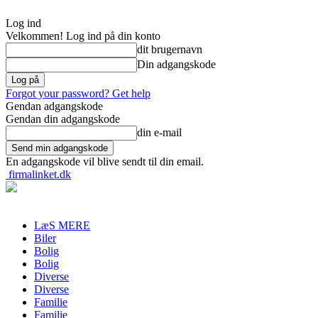
Log ind
Velkommen! Log ind på din konto
dit brugernavn
Din adgangskode
Forgot your password? Get help
Gendan adgangskode
Gendan din adgangskode
din e-mail
En adgangskode vil blive sendt til din email.
firmalinket.dk
LæS MERE
Biler
Bolig
Bolig
Diverse
Diverse
Familie
Familie