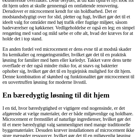
eksisterende overflader. Dette betyder, at du kan opnå et nyt look for
dit hjem uden at skulle gennemgå en omfattende renovering.
Derudover er microcement kendt for sin holdbarhed. Det er
modstandsdygtigt over for slid, pletter og fugt, hvilket gør det til et
ideelt valg for områder med høj trafik eller fugtige miljøer, såsom
badeværelser og køkkener. Vedligeholdelse er også en leg; en simpel
rengøring med vand og mild sæbe er ofte alt, hvad der kræves for at
holde det i top stand.
En anden fordel ved microcement er dens evne til at modstå skader
fra kemikalier og rengøringsmidler, hvilket gør det til en praktisk
løsning for familier med børn eller kæledyr. Takket være dens tætte
overflade er der også mindre risiko for, at snavs og bakterier
ophober sig, hvilket gør det til en hygiejnisk mulighed for dit hjem.
Denne kombination af skønhed og funktionalitet gør microcement til
en uovertruffen løsning for moderne livsstil.
En bæredygtig løsning til dit hjem
I en tid, hvor bæredygtighed er vigtigere end nogensinde, er det
afgørende at vælge materialer, der er både miljøvenlige og holdbare.
Microcement er fremstillet af naturlige ingredienser, hvilket gør det
til et mere bæredygtigt valg sammenlignet med mange traditionelle
byggematerialer. Desuden kræver installationen af microcement ikke
store mængder ressourcer, hvilket gør det til en miljøvenlig løsning