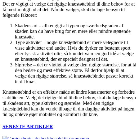
Det er vigtigt at vælge det rigtige knæstøttebind til dine behov for at
få mest muligt ud af det. Når du vælger, skal du tage hensyn til
følgende faktorer:
Skadens art – afhængigt af typen og sværhedsgraden af
skaden kan du have brug for en mere eller mindre støttende
knæstøtte.
Type aktivitet – nogle knæstøttebind er mere velegnede til
visse aktiviteter end andre. Hvis du dyrker en bestemt sport
eller fysisk aktivitet ofte, så kan det være en god idé at vælge
en knæstøttebind, der er specielt designet til det.
Størrelse – det er vigtigt at vælge den rigtige størrelse, for at få
den bedste og mest effektive støtte. Få derfor hjælp til at
vælge den rigtige størrelse, så knæstøttebindet passer korrekt
til dit knæ.
Knæstøttebind er en effektiv måde at lindre knæsmerter og forbedre
stabiliteten. Vælg det rigtige bind til dine behov, skal du tage hensyn
til skadens art, type aktivitet og størrelse. Med den rigtige
knæstøttebind kan du vende tilbage til din daglige aktivitet på ingen
tid og opleve øget mobilitet og komfort i dit knæ.
SENESTE ARTIKLER