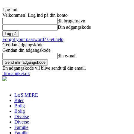
Log ind
Velkommen! Log ind på din konto
dit brugernavn
Din adgangskode
Forgot your password? Get help
Gendan adgangskode
Gendan din adgangskode
din e-mail
En adgangskode vil blive sendt til din email.
firmalinket.dk
LæS MERE
Biler
Bolig
Bolig
Diverse
Diverse
Familie
Familie