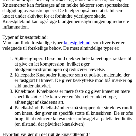
Knæsmerter kan forårsages af en række faktorer som sportsskader,
slidgigt og overanstrengelse. De hjælper også med at stabilisere
knæet under aktivitet for at forhindre yderligere skade.
Knæstøttebind kan også øge blodgennemstrømningen og reducere
inflammation.
Typer af knæstøttebind:
Man kan finde forskellige typer
knæstøttebind
, som hver især er
velegnede til forskellige behov. De mest almindelige typer er:
Støttestrømper: Disse bind dækker hele knæet og strækkes til
at give en let kompression, hvilket øger
blodgennemstrømningen og reducerer hævelse.
Kneepads: Knæpuder fungerer som et polstret materiale, der
er fastgjort til knæet. De giver beskyttelse mod blå mærker og
slid under aktivitet.
Knæbrace: Knæbraces er mere faste og giver knæet en mere
specifik støtte. De kan være en åben eller lukket type,
afhængigt af skadeens art.
Patella-bånd: Patella-bånd er små stropper, der strækkes rundt
om kneet, der giver en specifik støtte til knæskiven. De er ofte
brugt til at reducere knæsmerter forårsaget af patella tendinitis
(en tilstand, der påvirker knæskiven).
Hvordan vælger du det rigtige knæstøttebind?