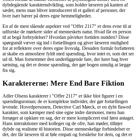
dybdegående karakterudvikling, som holder læseren på kanten af
sædet, mens man bliver introduceret til et galleri af personer, der
hver især bærer på deres egne hemmeligheder.
En af de mest slående aspekter ved "Offer 2117" er dens evne til at
udforske de mørkere sider af menneskets natur. Hvad får en person
til at begå forbrydelser? Hvordan påvirker fortiden nutiden? Disse
spørgsmål væver sig ind i fortællingen og giver læseren mulighed
for at reflektere over deres egne livsvalg. Desuden formår forfatteren
at skabe en atmosfære fyldt med spænding, hvor intet er, som det ser
ud til. Man fornemmer den underliggende fare, der lurer bag hver
sætning, og det er denne spænding, der gør bogen umulig at lægge
fra sig.
Karaktererne: Mere End Bare Fiktion
Adler Olsens karakterer i "Offer 2117" er ikke blot figurer i en
spændingsroman; de er komplekse individer, der gør fortællingen
levende. Hovedpersonen, Detective Carl Mørck, er en dybt flawed
karakter, som kæmper med sine egne indre dæmoner, mens han
forsøger at opklare en sag, der er mere kompliceret end først antaget.
Hans interaktioner med kolleger og de ofre, han møder, tilføjer
dybde og realisme til historien. Disse menneskelige forbindelser er
det, der får læseren til at føle empati og forståelse for dem, og det er