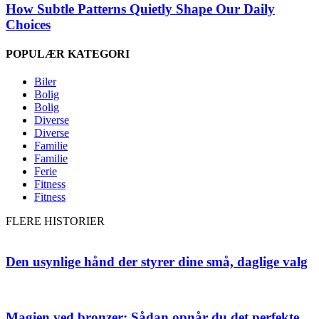
How Subtle Patterns Quietly Shape Our Daily
Choices
POPULÆR KATEGORI
Biler
Bolig
Bolig
Diverse
Diverse
Familie
Familie
Ferie
Fitness
Fitness
FLERE HISTORIER
Den usynlige hånd der styrer dine små, daglige valg
Magien ved bronzer: Sådan opnår du det perfekte