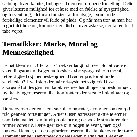
sætning, hvert kapitel, bidrager til den overordnede fortælling. Dette
giver læseren mulighed for at læse med en følelse af nysgerrighed
og forventning, idet man forsøger at forudsige, hvordan de
forskellige elementer vil falde på plads. Og når man tror, at man har
regnet det hele ud, kommer der altid en overraskelse, der får én til at
tabe vejret.
Tematikker: Mørke, Moral og
Menneskelighed
Tematikkerne i "Offer 2117" rækker langt ud over blot at være en
spændingsroman. Bogen udforsker dybe spørgsmål om moral,
retfærdighed og menneskelighed. Hvad er pris for at finde
sandheden? Hvad sker der, når retssystemet svigter? Disse
spørgsmål stilles gennem karakterernes handlinger og beslutninger,
hvilket tvinger læseren til at konfrontere deres egne holdninger og
værdier.
Derudover er der en stærk social kommentar, der løber som en rød
tråd gennem fortællingen. Adler Olsen adresserer aktuelle emner
som kriminalitet, samfundsproblemer og de sociale strukturer, der
former vores liv. Dette gør ikke kun bogen relevant, men også
tankevækkende, da den opfordrer læseren til at tænke over de større
sammenhænge i samfundet og deres egen plads i det. Det er en