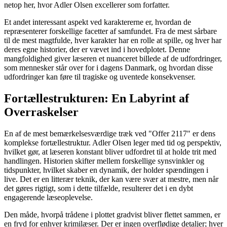
netop her, hvor Adler Olsen excellerer som forfatter.
Et andet interessant aspekt ved karaktererne er, hvordan de
repræsenterer forskellige facetter af samfundet. Fra de mest sårbare
til de mest magtfulde, hver karakter har en rolle at spille, og hver har
deres egne historier, der er vævet ind i hovedplotet. Denne
mangfoldighed giver læseren et nuanceret billede af de udfordringer,
som mennesker står over for i dagens Danmark, og hvordan disse
udfordringer kan føre til tragiske og uventede konsekvenser.
Fortællestrukturen: En Labyrint af
Overraskelser
En af de mest bemærkelsesværdige træk ved "Offer 2117" er dens
komplekse fortællestruktur. Adler Olsen leger med tid og perspektiv,
hvilket gør, at læseren konstant bliver udfordret til at holde trit med
handlingen. Historien skifter mellem forskellige synsvinkler og
tidspunkter, hvilket skaber en dynamik, der holder spændingen i
live. Det er en litterær teknik, der kan være svær at mestre, men når
det gøres rigtigt, som i dette tilfælde, resulterer det i en dybt
engagerende læseoplevelse.
Den måde, hvorpå trådene i plottet gradvist bliver flettet sammen, er
en fryd for enhver krimilæser. Der er ingen overflødige detaljer; hver