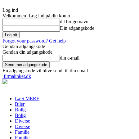
Log ind
Velkommen! Log ind på din konto
dit brugernavn
Din adgangskode
Forgot your password? Get help
Gendan adgangskode
Gendan din adgangskode
din e-mail
En adgangskode vil blive sendt til din email.
firmalinket.dk
LæS MERE
Biler
Bolig
Bolig
Diverse
Diverse
Familie
Familie