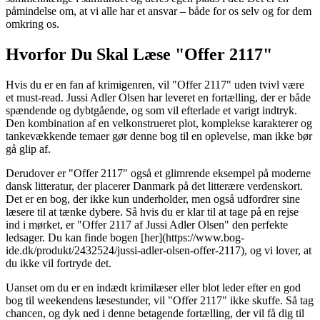
påmindelse om, at vi alle har et ansvar – både for os selv og for dem
omkring os.
Hvorfor Du Skal Læse "Offer 2117"
Hvis du er en fan af krimigenren, vil "Offer 2117" uden tvivl være
et must-read. Jussi Adler Olsen har leveret en fortælling, der er både
spændende og dybtgående, og som vil efterlade et varigt indtryk.
Den kombination af en velkonstrueret plot, komplekse karakterer og
tankevækkende temaer gør denne bog til en oplevelse, man ikke bør
gå glip af.
Derudover er "Offer 2117" også et glimrende eksempel på moderne
dansk litteratur, der placerer Danmark på det litterære verdenskort.
Det er en bog, der ikke kun underholder, men også udfordrer sine
læsere til at tænke dybere. Så hvis du er klar til at tage på en rejse
ind i mørket, er "Offer 2117 af Jussi Adler Olsen" den perfekte
ledsager. Du kan finde bogen [her](https://www.bog-
ide.dk/produkt/2432524/jussi-adler-olsen-offer-2117), og vi lover, at
du ikke vil fortryde det.
Uanset om du er en indædt krimilæser eller blot leder efter en god
bog til weekendens læsestunder, vil "Offer 2117" ikke skuffe. Så tag
chancen, og dyk ned i denne betagende fortælling, der vil få dig til