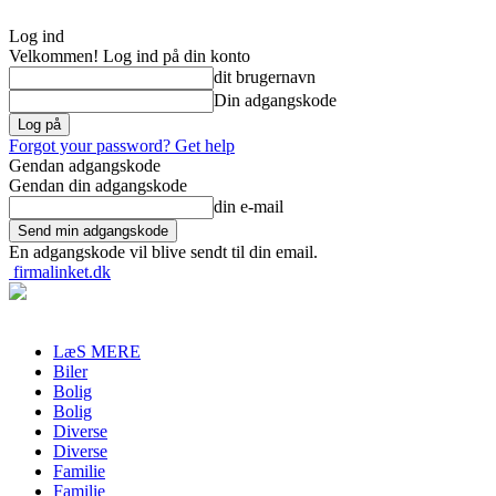
Log ind
Velkommen! Log ind på din konto
dit brugernavn
Din adgangskode
Forgot your password? Get help
Gendan adgangskode
Gendan din adgangskode
din e-mail
En adgangskode vil blive sendt til din email.
firmalinket.dk
LæS MERE
Biler
Bolig
Bolig
Diverse
Diverse
Familie
Familie