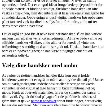
at pleje dem korrekt. Hvis de er lavet af læder, kræver de særlig
opmærksomhed. Det er en god idé at bruge læderplejeprodukter for
at holde materialet blødt og smidigt. Strikkede handsker kan ofte
vaskes i maskinen, men det anbefales at læse vaskeanvisningerne for
at undgå skader. Opbevaring er også vigtig; handsker bør opbevares
på et tørt sted væk fra direkte sollys for at forhindre, at de mister
deres farve eller bliver stive.
Det er også en god idé at have flere par handsker, så du kan variere
mellem dem alt efter vejret og anledningen. At have både varme og
stilfulde handsker vil sikre, at du altid er forberedt på vinterens
udfordringer, samtidig med at du ser godt ud. Husk, at handsker ikke
bare er en nødvendighed; de kan være et vigtigt element i dit
personlige udtryk.
Vælg dine handsker med omhu
At vælge de rigtige handsker handler ikke kun om at holde
hænderne varme; det er også en måde at udtrykke din stil på. Uanset
om du vælger elegante læderhandsker eller farverige strikkede
varianter, er det vigtigt at tage hensyn til både funktionalitet og
mode. Husk at overveje materialer, farver og stilarter, der passer til
din livsstil. Og når du skal på jagt efter de perfekte handsker, så
glem ikke at tjekke
name it handsker
for at finde noget, der virkelig
fanger din interesse. Med den rette pleje kan dine handsker blive en