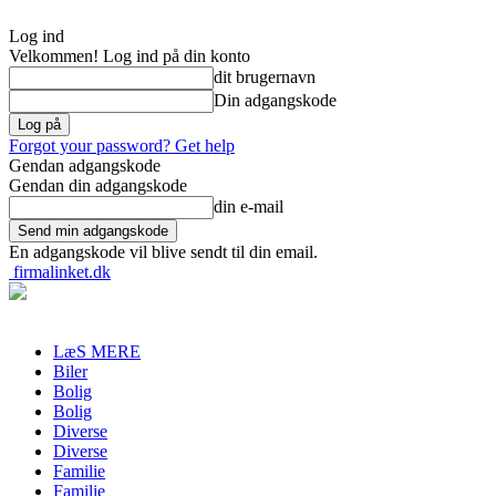
Log ind
Velkommen! Log ind på din konto
dit brugernavn
Din adgangskode
Forgot your password? Get help
Gendan adgangskode
Gendan din adgangskode
din e-mail
En adgangskode vil blive sendt til din email.
firmalinket.dk
LæS MERE
Biler
Bolig
Bolig
Diverse
Diverse
Familie
Familie