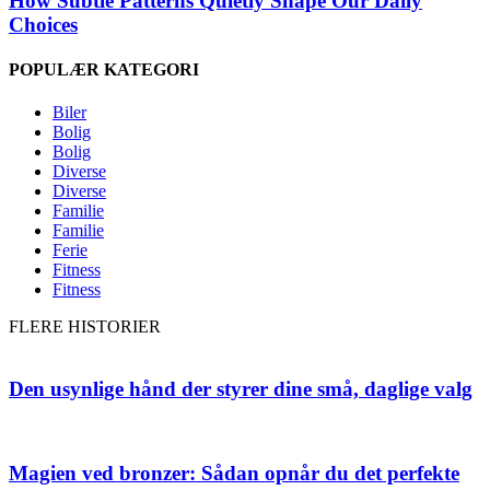
How Subtle Patterns Quietly Shape Our Daily
Choices
POPULÆR KATEGORI
Biler
Bolig
Bolig
Diverse
Diverse
Familie
Familie
Ferie
Fitness
Fitness
FLERE HISTORIER
Den usynlige hånd der styrer dine små, daglige valg
Magien ved bronzer: Sådan opnår du det perfekte