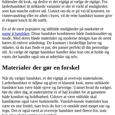
fuldender dit look, og derfor er det vigtigt at vælge de rigtige. Fra
læderhandsker til strikkede varianter er der et væld af muligheder,
som kan matche enhver stil. Uanset om du er på vej til kontoret, en
vintervandring eller en aften i byen, vil de rette handsker kunne give
et elegant touch til dit outfit.
En af de mest populære og stilfulde muligheder på markedet er
name it handsker
. Disse handsker kombinerer både funktionalitet og
mode. Med deres bløde materialer og moderne designs kan de nemt
bæres til enhver anledning. De kommer i forskellige farver og
stilarter, så du kan finde et par, der passer perfekt til din personlige
stil. At vælge de rigtige handsker handler ikke kun om at holde sig
varm; det handler også om at udtrykke sig selv.
Materialer der gør en forskel
Når du vælger handsker, er det vigtigt at overveje materialerne.
Læderhandsker er tidløse og giver et klassisk look, mens strikkede
handsker kan være både sjove og farverige. Uanset hvad du vælger,
bør du sikre dig, at materialerne er af høj kvalitet for at garantere
både komfort og holdbarhed. Udover at være stilfulde skal
handskerne også være funktionelle. Vandafvisende materialer kan
være en stor fordel, især hvis du bor i et område med meget sne og
regn. Det er også værd at overveje handsker med fleece-for, som