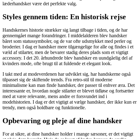
læderhandsker være det perfekte valg.
Styles gennem tiden: En historisk rejse
Handskernes historie strækker sig langt tilbage i tiden, og de har
gennemgået mange forandringer. I middelalderen blev handsker
båret som statussymboler, og de var ofte udsmykket med perler og
broderier. I dag er handsker mere tilgængelige for alle og findes i et
væld af stilarter, men de bevarer stadig deres plads som et vigtigt
accessory. I det 20. århundrede blev handsker en uundgåelig del af
kvinders mode, ofte brugt til at fuldende et elegant look.
I takt med at modeverdenen har udviklet sig, har handskerne også
tilpasset sig de skiftende trends. Fra retro-stil til moderne
minimalisme kan man finde handsker, der passer til enhver æra. Det
interessante er, hvordan nogle stilarter er blevet tidløse og fortsætter
med at være relevante, mens andre er forsvundet ind i
modehistorien. I dag er det vigtigt at vælge handsker, der ikke kun er
trendy, men også holdbare og funktionelle.
Opbevaring og pleje af dine handsker
For at sikre, at dine handsker holder i mange sæsoner, er det vigtigt