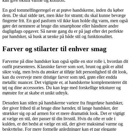
kan give ekstra varme og komfort.
En god tommelfingerregel er at prøve handskerne, inden du køber
dem. De skal sidde tæt, men ikke for stramt; du skal kunne bevæge
fingrene frit. En god pasform vil ikke kun holde dig varm, men også
gøre det nemmere at bruge din smartphone eller håndtere andre
dagligdags opgaver. Så næste gang du er på jagt efter det perfekte
par handsker, så husk at tænke på både stil og funktionalitet.
Farver og stilarter til enhver smag
Farverne på dine handsker kan også spille en stor rolle i, hvordan dit
outfit præsenteres. Klassiske farver som sort, brunt og gråt er altid
sikre valg, men hvis du ønsker at tilføje lidt personlighed til dit look,
kan du overveje mere dristige farver som rød, grøn eller endda
metallic nuancer. Det vigtigste er, at handskerne komplementerer dit
tøj og dine accessories. Du kan lege med forskellige teksturer og
mønstre for at skabe et unikt udtryk.
Desuden kan stilen på handskerne variere fra fingerløse handsker,
der giver frihed til at bruge dine hænder, til lange handsker, der
strækker sig op ad armen for et mere dramatisk look. Det er vigtigt
at vælge en stil, der passer til din livsstil. Hvis du ofte er ude i
kulden, er det bedst at vælge en stil, der giver maksimal varme og
beskyttelse. For mere formelle anledninger kan et par elegante