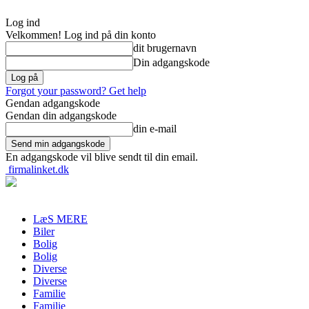
Log ind
Velkommen! Log ind på din konto
dit brugernavn
Din adgangskode
Forgot your password? Get help
Gendan adgangskode
Gendan din adgangskode
din e-mail
En adgangskode vil blive sendt til din email.
firmalinket.dk
LæS MERE
Biler
Bolig
Bolig
Diverse
Diverse
Familie
Familie