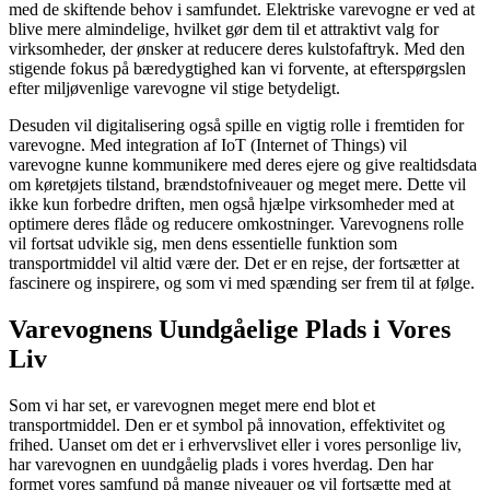
med de skiftende behov i samfundet. Elektriske varevogne er ved at
blive mere almindelige, hvilket gør dem til et attraktivt valg for
virksomheder, der ønsker at reducere deres kulstofaftryk. Med den
stigende fokus på bæredygtighed kan vi forvente, at efterspørgslen
efter miljøvenlige varevogne vil stige betydeligt.
Desuden vil digitalisering også spille en vigtig rolle i fremtiden for
varevogne. Med integration af IoT (Internet of Things) vil
varevogne kunne kommunikere med deres ejere og give realtidsdata
om køretøjets tilstand, brændstofniveauer og meget mere. Dette vil
ikke kun forbedre driften, men også hjælpe virksomheder med at
optimere deres flåde og reducere omkostninger. Varevognens rolle
vil fortsat udvikle sig, men dens essentielle funktion som
transportmiddel vil altid være der. Det er en rejse, der fortsætter at
fascinere og inspirere, og som vi med spænding ser frem til at følge.
Varevognens Uundgåelige Plads i Vores
Liv
Som vi har set, er varevognen meget mere end blot et
transportmiddel. Den er et symbol på innovation, effektivitet og
frihed. Uanset om det er i erhvervslivet eller i vores personlige liv,
har varevognen en uundgåelig plads i vores hverdag. Den har
formet vores samfund på mange niveauer og vil fortsætte med at