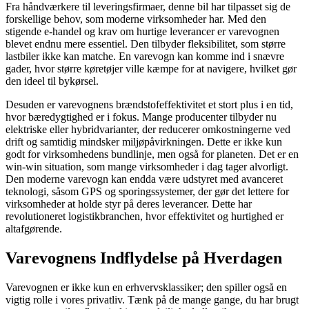
Fra håndværkere til leveringsfirmaer, denne bil har tilpasset sig de
forskellige behov, som moderne virksomheder har. Med den
stigende e-handel og krav om hurtige leverancer er varevognen
blevet endnu mere essentiel. Den tilbyder fleksibilitet, som større
lastbiler ikke kan matche. En varevogn kan komme ind i snævre
gader, hvor større køretøjer ville kæmpe for at navigere, hvilket gør
den ideel til bykørsel.
Desuden er varevognens brændstofeffektivitet et stort plus i en tid,
hvor bæredygtighed er i fokus. Mange producenter tilbyder nu
elektriske eller hybridvarianter, der reducerer omkostningerne ved
drift og samtidig mindsker miljøpåvirkningen. Dette er ikke kun
godt for virksomhedens bundlinje, men også for planeten. Det er en
win-win situation, som mange virksomheder i dag tager alvorligt.
Den moderne varevogn kan endda være udstyret med avanceret
teknologi, såsom GPS og sporingssystemer, der gør det lettere for
virksomheder at holde styr på deres leverancer. Dette har
revolutioneret logistikbranchen, hvor effektivitet og hurtighed er
altafgørende.
Varevognens Indflydelse på Hverdagen
Varevognen er ikke kun en erhvervsklassiker; den spiller også en
vigtig rolle i vores privatliv. Tænk på de mange gange, du har brugt