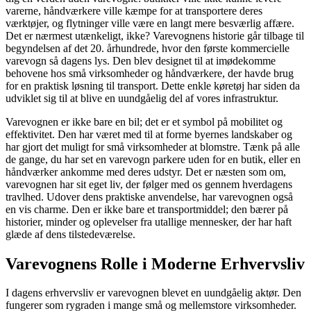
varerne, håndværkere ville kæmpe for at transportere deres
værktøjer, og flytninger ville være en langt mere besværlig affære.
Det er nærmest utænkeligt, ikke? Varevognens historie går tilbage til
begyndelsen af det 20. århundrede, hvor den første kommercielle
varevogn så dagens lys. Den blev designet til at imødekomme
behovene hos små virksomheder og håndværkere, der havde brug
for en praktisk løsning til transport. Dette enkle køretøj har siden da
udviklet sig til at blive en uundgåelig del af vores infrastruktur.
Varevognen er ikke bare en bil; det er et symbol på mobilitet og
effektivitet. Den har været med til at forme byernes landskaber og
har gjort det muligt for små virksomheder at blomstre. Tænk på alle
de gange, du har set en varevogn parkere uden for en butik, eller en
håndværker ankomme med deres udstyr. Det er næsten som om,
varevognen har sit eget liv, der følger med os gennem hverdagens
travlhed. Udover dens praktiske anvendelse, har varevognen også
en vis charme. Den er ikke bare et transportmiddel; den bærer på
historier, minder og oplevelser fra utallige mennesker, der har haft
glæde af dens tilstedeværelse.
Varevognens Rolle i Moderne Erhvervsliv
I dagens erhvervsliv er varevognen blevet en uundgåelig aktør. Den
fungerer som rygraden i mange små og mellemstore virksomheder.