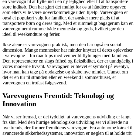
en varevogn til at flytte ind i en ny lejlighed eller til at transportere
store indkøb. Den har gjort det muligt for os at håndtere opgaver,
som ellers ville være uoverkommelige uden hjælp. Varevognen er
også et populært valg for familier, der ønsker mere plads til at
transportere børn og deres ting. Med et rummeligt bagagerum kan en
varevogn nemt rumme både menneske og gods, hvilket gør den
ideel til weekendture og ferier.
Ikke alene er varevognen praktisk, men den har også en social
dimension. Mange mennesker har minder knyttet til deres oplevelser
i varevogne – fra roadtrips med venner til flytninger med familien.
Den repræsenterer en slags frihed og fleksibilitet, der er uundgåelig i
vores moderne livsstil. Varevognen er blevet et symbol på eventyr,
hvor man kan tage på opdagelse og skabe nye minder. Uanset om
det er en tur til stranden eller en weekend i sommerhuset, er
varevognen en trofast følgesvend.
Varevognens Fremtid: Teknologi og
Innovation
Når vi ser fremad, er det tydeligt, at varevognens udvikling er langt
fra slut. Med den hurtige teknologiske udvikling ser vi allerede nu
nye trends, der former fremtidens varevogne. Fra autonome kørsel til
avancerede sikkerhedssystemer, innovation er nøglen til at holde trit